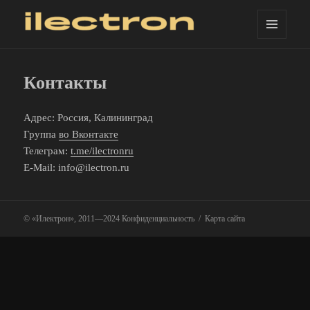
МЕНЮ
Услуги графического дизайнера
И
ВИДЖЕТЫ
Контакты
Адрес: Россия, Калининград
Группа
во Вконтакте
Телеграм:
t.me/ilectronru
E-Mail: info@ilectron.ru
© «Илектрон», 2011—2024
Конфиденциальность
Карта сайта